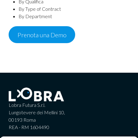
By Qualifica
By Type of Contract
By Department
Prenota una Demo
Lobra Futura S.r.l.
Lungotevere dei Mellini 10,
00193 Roma
REA - RM 1604490