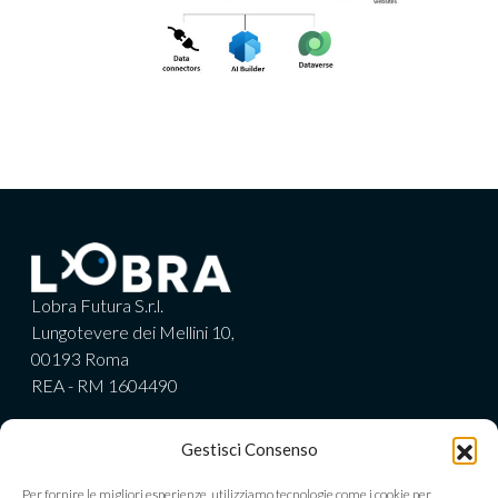
Lobra Futura S.r.l.
Lungotevere dei Mellini 10,
00193 Roma
REA - RM 1604490
C.F/P.IVA IT15644861005
Gestisci Consenso
Cap. soc. € 30.000,00
Società soggetta a direzione
Per fornire le migliori esperienze, utilizziamo tecnologie come i cookie per