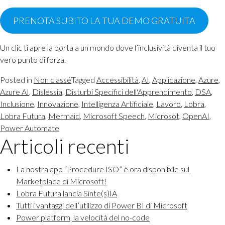
PRENOTA SUBITO LA TUA DEMO GRATUITA
Un clic ti apre la porta a un mondo dove l’inclusività diventa il tuo
vero punto di forza.
Posted in
Non classé
Tagged
Accessibilità
,
AI
,
Applicazione
,
Azure
,
Azure AI
,
Dislessia
,
Disturbi Specifici dell'Apprendimento
,
DSA
,
Inclusione
,
Innovazione
,
Intelligenza Artificiale
,
Lavoro
,
Lobra
,
Lobra Futura
,
Mermaid
,
Microsoft Speech
,
Microsot
,
OpenAI
,
Power Automate
Articoli recenti
La nostra app “Procedure ISO” è ora disponibile sul
Marketplace di Microsoft!
Lobra Futura lancia Sinte(s)IA
Tutti i vantaggi dell’utilizzo di Power BI di Microsoft
Power platform, la velocità del no-code