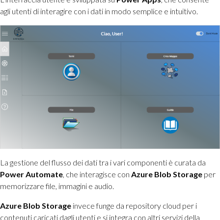
agli utenti di interagire con i dati in modo semplice e intuitivo.
La gestione del flusso dei dati tra i vari componenti è curata da
Power Automate
, che interagisce con
Azure Blob Storage
per
memorizzare file, immagini e audio.
Azure Blob Storage
invece funge da repository cloud per i
contenuti caricati dagli utenti e si integra con altri servizi della