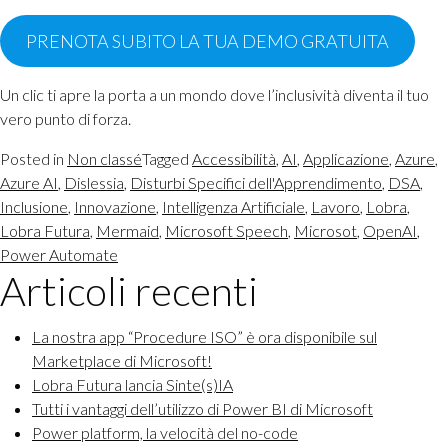
PRENOTA SUBITO LA TUA DEMO GRATUITA
Un clic ti apre la porta a un mondo dove l’inclusività diventa il tuo
vero punto di forza.
Posted in
Non classé
Tagged
Accessibilità
,
AI
,
Applicazione
,
Azure
,
Azure AI
,
Dislessia
,
Disturbi Specifici dell'Apprendimento
,
DSA
,
Inclusione
,
Innovazione
,
Intelligenza Artificiale
,
Lavoro
,
Lobra
,
Lobra Futura
,
Mermaid
,
Microsoft Speech
,
Microsot
,
OpenAI
,
Power Automate
Articoli recenti
La nostra app “Procedure ISO” è ora disponibile sul
Marketplace di Microsoft!
Lobra Futura lancia Sinte(s)IA
Tutti i vantaggi dell’utilizzo di Power BI di Microsoft
Power platform, la velocità del no-code