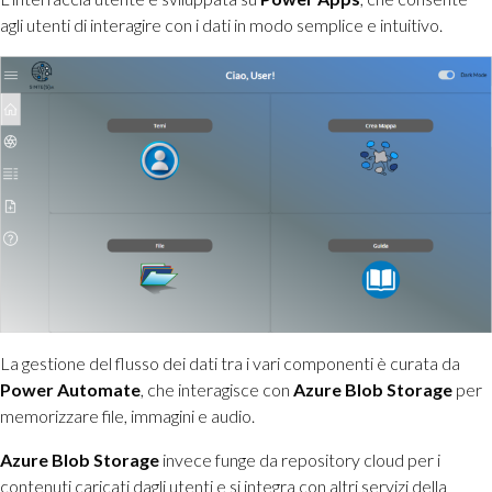
agli utenti di interagire con i dati in modo semplice e intuitivo.
La gestione del flusso dei dati tra i vari componenti è curata da
Power Automate
, che interagisce con
Azure Blob Storage
per
memorizzare file, immagini e audio.
Azure Blob Storage
invece funge da repository cloud per i
contenuti caricati dagli utenti e si integra con altri servizi della