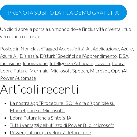
PRENOTA SUBITO LA TUA DEMO GRATUITA
Un clic ti apre la porta a un mondo dove l’inclusività diventa il tuo
vero punto di forza.
Posted in
Non classé
Tagged
Accessibilità
,
AI
,
Applicazione
,
Azure
,
Azure AI
,
Dislessia
,
Disturbi Specifici dell'Apprendimento
,
DSA
,
Inclusione
,
Innovazione
,
Intelligenza Artificiale
,
Lavoro
,
Lobra
,
Lobra Futura
,
Mermaid
,
Microsoft Speech
,
Microsot
,
OpenAI
,
Power Automate
Articoli recenti
La nostra app “Procedure ISO” è ora disponibile sul
Marketplace di Microsoft!
Lobra Futura lancia Sinte(s)IA
Tutti i vantaggi dell’utilizzo di Power BI di Microsoft
Power platform, la velocità del no-code