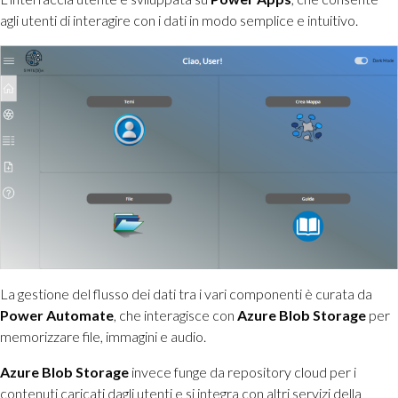
agli utenti di interagire con i dati in modo semplice e intuitivo.
La gestione del flusso dei dati tra i vari componenti è curata da
Power Automate
, che interagisce con
Azure Blob Storage
per
memorizzare file, immagini e audio.
Azure Blob Storage
invece funge da repository cloud per i
contenuti caricati dagli utenti e si integra con altri servizi della